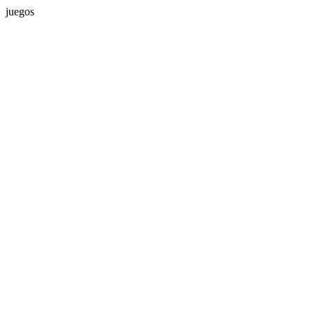
juegos