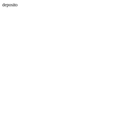
deposito